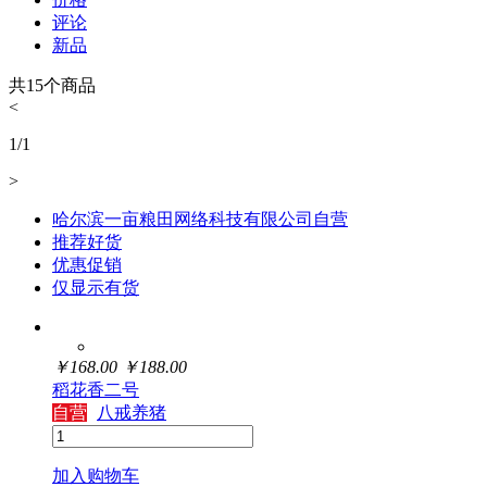
评论
新品
共
15
个商品
<
1
/
1
>
哈尔滨一亩粮田网络科技有限公司自营
推荐好货
优惠促销
仅显示有货
￥
168.00
￥
188.00
稻花香二号
自营
八戒养猪
加入购物车