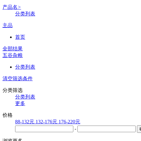
产品名
>
分类列表
主品
首页
全部结果
五谷杂粮
分类列表
清空筛选条件
分类筛选
分类列表
更多
价格
88-132元
132-176元
176-220元
-
浏览更多