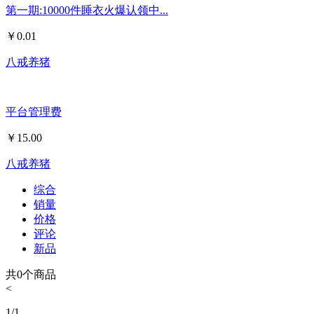
第一期:10000件睡衣火爆认领中...
￥
0.01
八戒养猪
平台管理费
￥
15.00
八戒养猪
综合
销量
价格
评论
新品
共
0
个商品
<
1
/
1