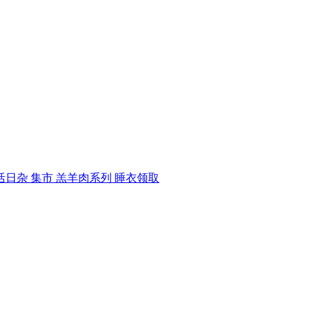
活日杂
集市
羔羊肉系列
睡衣领取