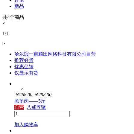
新品
共
4
个商品
<
1
/
1
>
哈尔滨一亩粮田网络科技有限公司自营
推荐好货
优惠促销
仅显示有货
￥
268.00
￥
298.00
羔羊肉——5斤
自营
八戒养猪
加入购物车