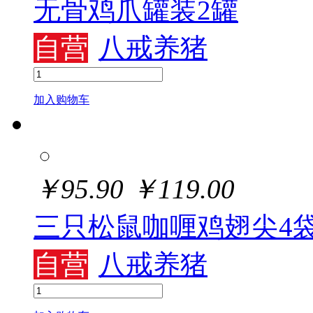
无骨鸡爪罐装2罐
自营
八戒养猪
加入购物车
￥
95.90
￥
119.00
三只松鼠咖喱鸡翅尖4
自营
八戒养猪