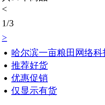
<
1
/
3
>
哈尔滨一亩粮田网络科
推荐好货
优惠促销
仅显示有货