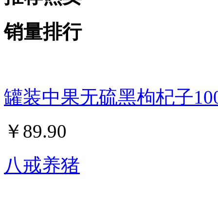
销量排行
罐装中果无硫黑枸杞子100
￥
89.90
八戒养猪