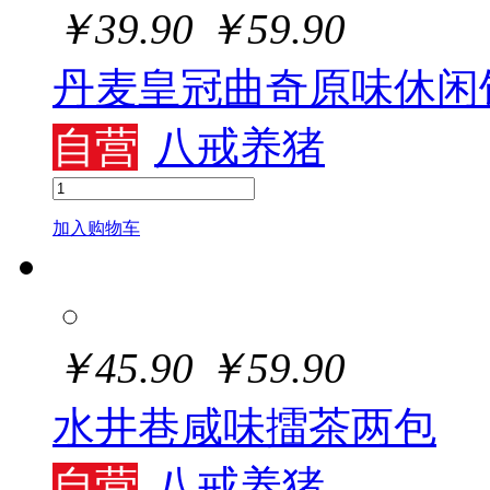
￥
39.90
￥
59.90
丹麦皇冠曲奇原味休闲
自营
八戒养猪
加入购物车
￥
45.90
￥
59.90
水井巷咸味擂茶两包
自营
八戒养猪