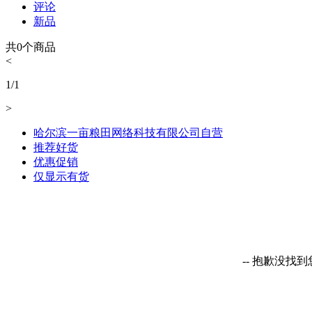
评论
新品
共
0
个商品
<
1
/
1
>
哈尔滨一亩粮田网络科技有限公司自营
推荐好货
优惠促销
仅显示有货
-- 抱歉没找