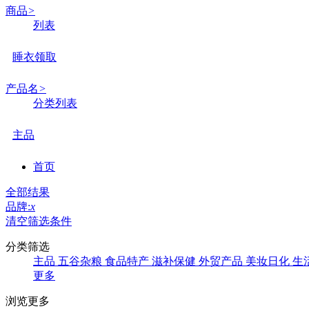
商品
>
列表
睡衣领取
产品名
>
分类列表
主品
首页
全部结果
品牌:
x
清空筛选条件
分类筛选
主品
五谷杂粮
食品特产
滋补保健
外贸产品
美妆日化
生
更多
浏览更多