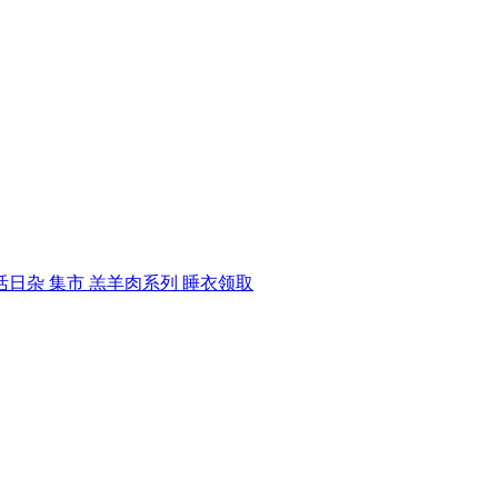
活日杂
集市
羔羊肉系列
睡衣领取