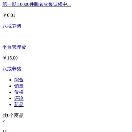
第一期:10000件睡衣火爆认领中...
￥
0.01
八戒养猪
平台管理费
￥
15.00
八戒养猪
综合
销量
价格
评论
新品
共
0
个商品
<
1
/
1